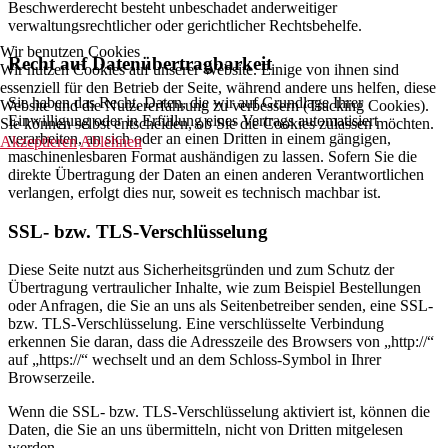
Beschwerderecht besteht unbeschadet anderweitiger
verwaltungsrechtlicher oder gerichtlicher Rechtsbehelfe.
Wir benutzen Cookies
Recht auf Daten­übertrag­barkeit
Wir nutzen Cookies auf unserer Website. Einige von ihnen sind
essenziell für den Betrieb der Seite, während andere uns helfen, diese
Sie haben das Recht, Daten, die wir auf Grundlage Ihrer
Website und die Nutzererfahrung zu verbessern (Tracking Cookies).
Einwilligung oder in Erfüllung eines Vertrags automatisiert
Sie können selbst entscheiden, ob Sie die Cookies zulassen möchten.
verarbeiten, an sich oder an einen Dritten in einem gängigen,
Akzeptieren
Ablehnen
maschinenlesbaren Format aushändigen zu lassen. Sofern Sie die
direkte Übertragung der Daten an einen anderen Verantwortlichen
verlangen, erfolgt dies nur, soweit es technisch machbar ist.
SSL- bzw. TLS-Verschlüsselung
Diese Seite nutzt aus Sicherheitsgründen und zum Schutz der
Übertragung vertraulicher Inhalte, wie zum Beispiel Bestellungen
oder Anfragen, die Sie an uns als Seitenbetreiber senden, eine SSL-
bzw. TLS-Verschlüsselung. Eine verschlüsselte Verbindung
erkennen Sie daran, dass die Adresszeile des Browsers von „http://“
auf „https://“ wechselt und an dem Schloss-Symbol in Ihrer
Browserzeile.
Wenn die SSL- bzw. TLS-Verschlüsselung aktiviert ist, können die
Daten, die Sie an uns übermitteln, nicht von Dritten mitgelesen
werden.