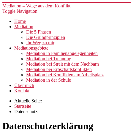
Mediation – Wege aus dem Konflikt
Toggle Navigation
Home
Mediation
Die 5 Phasen
Die Grundprinzipien
Ihr Weg zu mir
Mediationsgebiete
Mediation in Familienangelegenheiten
Mediation bei Trennung
Mediation bei Streit mit dem Nachbarn
Mediation bei Erbschaftskonflikten
Mediation bei Konflikten am Arbeitsplatz
Mediation in der Schule
Über mich
Kontakt
Aktuelle Seite:
Startseite
Datenschutz
Datenschutz­erklärung